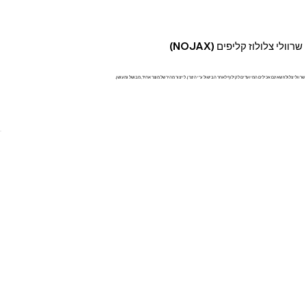
שרוולי צלולוז קליפים (NOJAX)
שרוולי צלולוז שאינם אכילים המיועדים לקילוף לאחר הבישול ע"י היצרן. לייצור מהיר של מוצר אחיד, מבושל ומעושן.