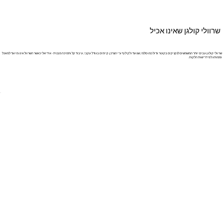
שרוולי קולגן שאינו אכיל
שרוולי קולגן עבים יותר המשמשים לנקניקים בקוטר גדול כמו סלמי, שנועדו לקילוף ע"י הצרכן. קיימים בגודל עקבי, עיבוד קל ותמיכה מבנית - אידיאלי כאשר השרוול אינו מיועד למאכל
וממותג לפי דרישות הלקוח.