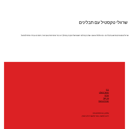
שרוולי טקסטיל עם תבלינים
שרוולים מצופים מראש בתבלינים - כמו פלפל או שום - שנדבקים לפני השטח של הנקניק במהלך העיבוד ומוסיפות טעם ישיר, חוסכים עבודה ופחת למפעל.
בית
המוצרים שלנו
אודות
צור קשר
הצהרת נגישות
טלפון: 03-6099946
רחוב התאנה, אזור התעשייה לב הארץ.