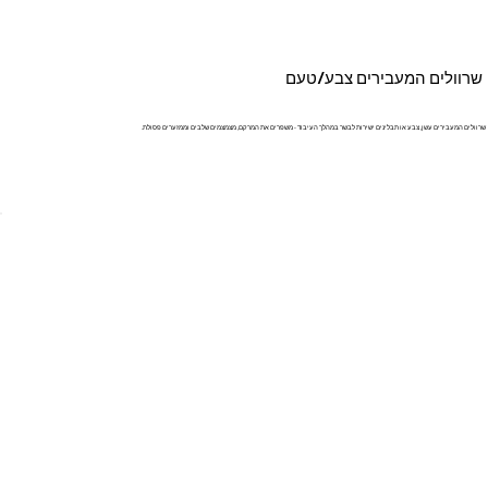
שרוולים המעבירים צבע/טעם
שרוולים המעבירים עשן, צבע או תבלינים ישירות לבשר במהלך העיבוד - משפרים את המרקם, מצמצמים שלבים וממזערים פסולת.