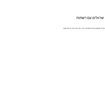
שרוולים עם רשתות
שרוולי רשת שאינן אכילים למראה ייחודי ביותר, לפני ואחרי פריסת המוצר.