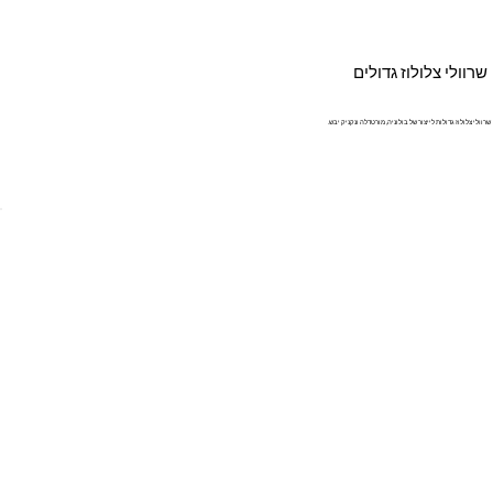
שרוולי צלולוז גדולים
שרוולי צלולוז גדולות לייצור של בולוניה, מורטדלה ונקניק יבש.