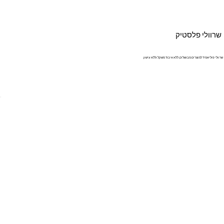
שרוולי פלסטיק
שרוולי פוליאמיד למוצרים מבושלים, ללא איבוד משקל וללא עישון.