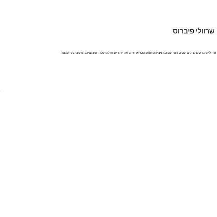
שרוולי פיברוס
שרוולי פיברוס לנקניקים יבשים וחצי יבשים, המציעים חוזק, קוטר אחיד, מראה ייחודי (ניתן להדפסה) ופונקציונליות שונה לפי המוצר.