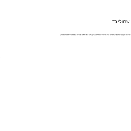
שרוולי בד
שרוולי טקסטיל המציעים תמיכה, מראה ייחודי ואטרקטיבי (הדפסים וצורות שונות לדרישת הלקוח).