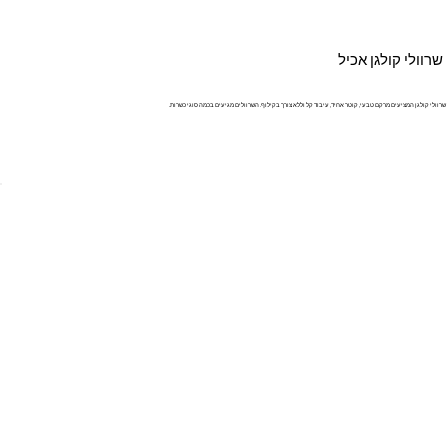
שרוולי קולגן אכיל
שרוולי קולגן המציעים מרקם טבעי, קוטר אחיד, עיבוד קל וללא צורך בקילוף. השרוולים מגיעים בכמה סוגי כשרות.